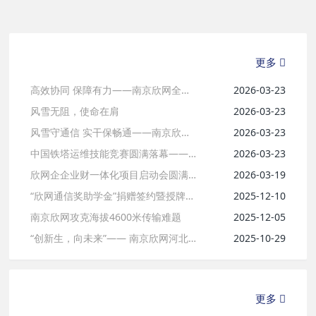
中国铁塔运维技能竞赛圆满落幕——以赛促练强技能 匠心筑梦启新程
欣网企企业财一体化项目启动会圆满成功——战略携手 共启通信工程行业AI数智化
以练筑防，守护高空防线——南京欣网联合六安移动开展高处坠落应急演练
更多
“欣网通信奖助学金”捐赠签约暨授牌仪式顺利举行
202
高效协同 保障有力——南京欣网全力护航临沧云县第十八届啤酒节
2026-03-23
风雪无阻，使命在肩
2026-03-23
以练筑防·以演备战 ——南京欣网消防实战化演练
2025
风雪守通信 实干保畅通——南京欣网黄石代维项目部抗雪保通信纪实
2026-03-23
练本领防风险—南京欣网宿州项目部开展触电、高处坠落应急演练
中国铁塔运维技能竞赛圆满落幕——以赛促练强技能 匠心筑梦启新程
2026-03-23
夯实应急基础 筑牢安全防线——南京欣网六安项目部开展密闭空间应急救援演练
欣网企企业财一体化项目启动会圆满成功——战略携手 共启通信工程行业AI数智化
2026-03-19
南京欣网攻克海拔4600米传输难题
2025-12-05
“欣网通信奖助学金”捐赠签约暨授牌仪式顺利举行
2025-12-10
南京欣网攻克海拔4600米传输难题
2025-12-05
南京欣网重庆分公司参与重庆移动2025年通信工程施工应急演练
“创新生，向未来”—— 南京欣网河北分公司 2025 年员工拓展培训圆满落幕
2025-10-29
海南移动联合南京欣网开展通信工程综合应急演练
202
“创新生，向未来”—— 南京欣网河北分公司 2025 年员工拓展培训圆满落幕
更多
以练备战，筑牢通信“生命线”
2025-10-29