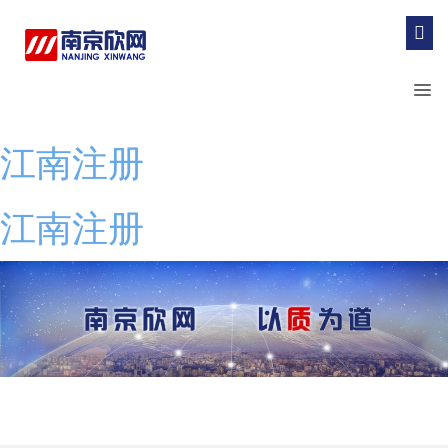
江南注册
江南注册
最新资讯：
高效协同 保障有力——南京欣网全力护航临沧云县第十八届啤酒节
风雪无阻，使命在肩
2026-03-23
风雪守通信 实干保畅通——南京欣网黄石代维项目部抗雪保通信纪实