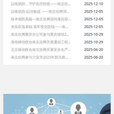
以练筑防，守护高空防线——南京欣网联合六安移动开展高处坠落应急演练
2025-12-10
暴雨中逆行，通信铁军全力保障“信息生命线”
2025-10
以练筑防·以演备战 ——南京欣网消防实战化演练
2025-12-05
通信工程总承包壹级
2025-07-04
练本领防风险—南京欣网宿州项目部开展触电、高处坠落应急演练
2025-12-05
电子与智能化工程专业承包壹级
2025-07-04
夯实应急基础 筑牢安全防线——南京欣网六安项目部开展密闭空间应急救援演练
2025-12-05
安防工程企业设计施工维护能力证书壹级
2025-07-04
南京欣网重庆分公司参与重庆移动2025年通信工程施工应急演练
2025-10-29
海南移动联合南京欣网开展通信工程综合应急演练
2025-10-29
承装（修、试）电力设施许可证叁级
2025-07-04
北京移动联合南京欣网开展安全生产综合演练
2025-06-20
南京欣网参与六安市2025年防汛救灾通信保障联合应急演练
2025-06-20